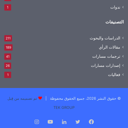
ندوات
1
التصنيفات
الدراسات والبحوث
211
مقالات الرأي
189
ترجمات مسارات
41
إصدارات مسارات
26
فعاليات
1
© حقوق النشر 2026، جميع الحقوق محفوظة |
تم تصميمه من قِبل
TEK GROUP
فيسبوك
تويتر
لينكدإن
يوتيوب
انستقرام