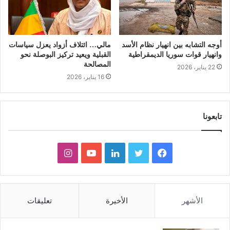
أوجه التشابه بين انهيار نظام الأسد
مالي… ائتلاف أزواد يعزل سياسات
وانهيار قوات سوريا الديمقراطية
القبلية ويعيد تركيز البوصلة نحو
المصالحة
22 يناير، 2026
16 يناير، 2026
تابعونا
ف
ت
ل
ي
ا
ي
و
ي
و
ن
س
ي
ن
ت
س
الأشهر
الأخيرة
تعليقات
ب
ت
ك
ي
ت