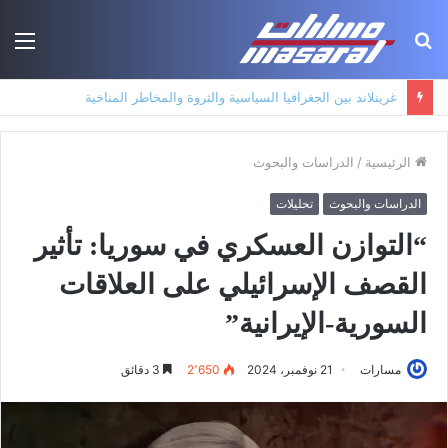
بحث
الق
عن
جذور حزب العمال الكردستاني: التكوين الأيديولوجي، البنية الاجتماعية، ومسارات النفوذ
الرئيسية
/
الدراسات والبحوث
الدراسات والبحوث
تحليلات
“التوازن العسكري في سوريا: تأثير
القصف الإسرائيلي على العلاقات
السورية-الإيرانية”
مسارات
21 نوفمبر، 2024
2٬650
3 دقائق