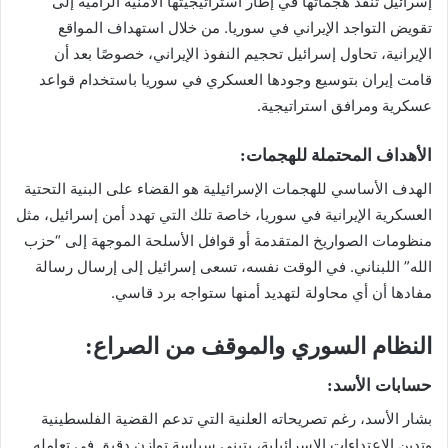
إسرائيل تنفذ هجماتها في إطار استراتيجيتها الأمنية الرامية إلى
تقويض التواجد الإيراني في سوريا. من خلال استهداف المواقع
الإيرانية، تحاول إسرائيل تحجيم النفوذ الإيراني، خصوصًا بعد أن
قامت إيران بتوسيع وجودها العسكري في سوريا باستخدام قواعد
عسكرية ومرافق استراتيجية.
الأهداف المحتملة للهجمات:
الهدف الأساسي للهجمات الإسرائيلية هو القضاء على البنية التحتية
العسكرية الإيرانية في سوريا، خاصة تلك التي تهدد أمن إسرائيل، مثل
منظومات الصواريخ المتقدمة أو قوافل الأسلحة الموجهة إلى “حزب
الله” اللبناني. في الوقت نفسه، تسعى إسرائيل إلى إرسال رسالة
مفادها أن أي محاولة لتهديد أمنها ستواجه برد قاسي.
النظام السوري والموقف من الصراع:
حسابات الأسد:
بشار الأسد، رغم تصريحاته العلنية التي تدعم القضية الفلسطينية
وتدين الاعتداءات الإسرائيلية، يتبنى سياسة توازن دقيق في تعامله