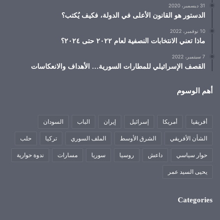
31 ديسمبر، 2020
الدستور هو القانون الأعلى في الدولة، فكيف يُكتب؟
10 نوفمبر، 2022
ماذا تعني الانتخابات النصفية لعام ٢٠٢٢ حتى ٢٠٢٤؟
7 سبتمبر، 2022
القصف الإسرائيلي للمطارات السورية… الأهداف والانعكاسات
أهم الوسوم
أفريقيا
أمريكا
إسرائيل
إيران
الباب
السودان
الشأن الأفريقي
الشرق الأوسط
الملف السوري
تركيا
حلب
حوار سياسي
داعش
روسيا
سوريا
مسارات
ندوة حوارية
يحيى السيد عمر
Categories