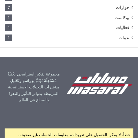
حوارات
7
بوكاست
1
فعاليات
1
ندوات
1
مجموعة تفكير استراتيجي بَحْثيّةٌ
مُسْتَقِلّةٌ تَهْتَمُّ بِدِراسةِ وتَحْليلِ
مؤشرات التحولات الاستراتيجية
المرتبطة بدوائر التأثير والنفوذ
والصراع في العالم.
خطأ، لا يمكن الحصول على تغريدات، معلومات الحساب غير صحيحة.