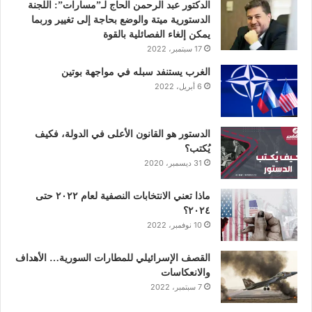
و
ر
د
و
ق
الدكتور عبد الرحمن الحاج لـ”مسارات”: اللجنة
الدستورية ميتة والوضع بحاجة إلى تغيير وربما
ك
إ
ب
ر
يمكن إلغاء الفصائلية بالقوة
17 سبتمبر، 2022
ن
ا
الغرب يستنفد سبله في مواجهة بوتين
6 أبريل، 2022
م
الدستور هو القانون الأعلى في الدولة، فكيف
يُكتب؟
31 ديسمبر، 2020
ماذا تعني الانتخابات النصفية لعام ٢٠٢٢ حتى
٢٠٢٤؟
10 نوفمبر، 2022
القصف الإسرائيلي للمطارات السورية… الأهداف
والانعكاسات
7 سبتمبر، 2022