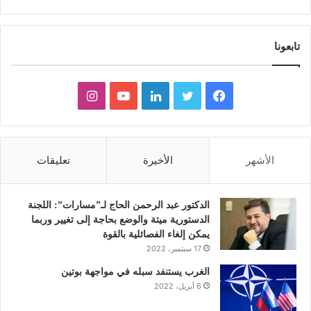
تابعونا
ف
ت
ل
ي
ا
ي
و
ي
و
ن
س
ي
ن
ت
س
الأشهر
الأخيرة
تعليقات
ب
ت
ك
ي
ت
و
ر
د
و
ق
الدكتور عبد الرحمن الحاج لـ”مسارات”: اللجنة
الدستورية ميتة والوضع بحاجة إلى تغيير وربما
ك
إ
ب
ر
يمكن إلغاء الفصائلية بالقوة
17 سبتمبر، 2022
ن
ا
الغرب يستنفد سبله في مواجهة بوتين
6 أبريل، 2022
م