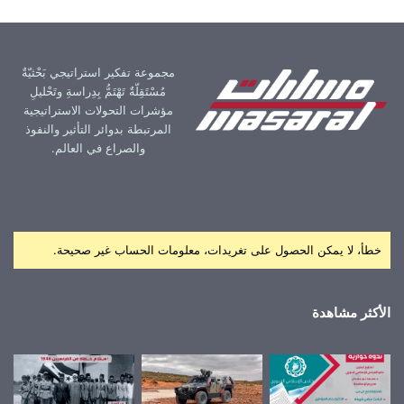
مجموعة تفكير استراتيجي بَحْثيّةٌ
مُسْتَقِلّةٌ تَهْتَمُّ بِدِراسةِ وتَحْليلِ
مؤشرات التحولات الاستراتيجية
المرتبطة بدوائر التأثير والنفوذ
والصراع في العالم.
خطأ، لا يمكن الحصول على تغريدات، معلومات الحساب غير صحيحة.
الأكثر مشاهدة