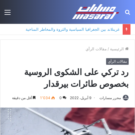
بحث
الق
عن
جذور حزب العمال الكردستاني: التكوين الأيديولوجي، البنية الاجتماعية، ومسارات النفوذ
الرئيسية
/
مقالات الرأي
مقالات الرأي
رد تركي على الشكوى الروسية
بخصوص طائرات بيرقدار
محرر مسارات
9 أبريل، 2022
0
1٬034
أقل من دقيقة