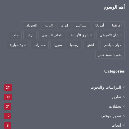
أهم الوسوم
أفريقيا
أمريكا
إسرائيل
إيران
الباب
السودان
الشأن الأفريقي
الشرق الأوسط
الملف السوري
تركيا
حلب
حوار سياسي
داعش
روسيا
سوريا
مسارات
ندوة حوارية
يحيى السيد عمر
Categories
الدراسات والبحوث
211
تقارير
33
تحليلات
31
تقدير موقف
17
أبحاث
8