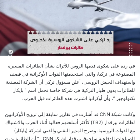
في رده على شكوى قدمها الروس للأتراك بشأن الطائرات المسيرة
المصنوعة في تركيا، والتي استخدمتها القوات الأوكرانية في قصف
واستهداف الجيش الروسي، أعلن مسؤول تركي أن الشركة المصنعة
للطائرات بدون طيار التركية هي شركة خاصة تحمل اسم ” بايكار
تكنولوجيز “، وأن أوكرانيا اشترت هذه الطائرات قبل الحرب.
وكانت شبكة CNN قد أشارت في تقارير سابقة إلى ترويج الأوكرانيين
لطائرات بيرقدار (TB2) كأكثر أسلحتهم فعالية أثناء الحرب والاشتباك
مع القوات الروسية. وصرح المدير التقني والفني لشركة (بايكار)
للصناعات الدفاعية سلجوق بيرقدار لشبكة CNN : ” أن الطائرة بدون