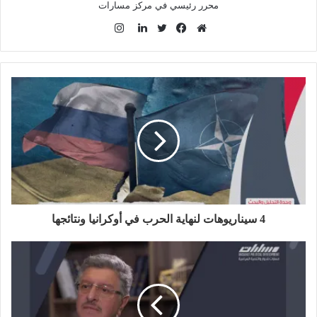
محرر رئيسي في مركز مسارات
ا
ن
م
ف
ت
ل
س
و
ي
و
ي
ت
ق
س
ي
ن
ق
ع
ب
ت
ك
ر
ا
و
ر
د
ا
ل
ك
إ
م
و
ن
ي
ب
4 سيناريوهات لنهاية الحرب في أوكرانيا ونتائجها