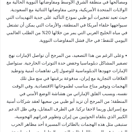
ومصالحها في منطقة الشرق الأوسط ومفاوضاتها النووية الحالية مع
الولايات المتحدة الأمريكية، وحتى مفاوضاتها الثنائية مع السعودية.
حيث تعيد تفجيرات أبو ظبي نموذج التأكيد على جدية التهديدات التي
سيواجهها حلفاء أمريكا في المنطقة، والأزمات التي يمكن أن تشتعل
في مياه الخليج العربي التي يمر من خلالها 20% من الطلب العالمي
اليومي للنفط؛ في حال فشل المفاوضات النووية.
• وعلى الرغم من هذا التصعيد، من المرجح أن تواصل الإمارات نهج
تصفير المشاكل دبلوماسيا وخفض حدة التوترات الخارجية. ستواصل
الإمارات جهودها الدبلوماسية للوصول إلى تفاهمات أمنية وتوطيد
العلاقات التجارية مع إيران، مدفوعة برغبتها في منع مثل تلك
الهجمات وتوفير مناخ مناسب لطموحاتها الاقتصادية. وفي الوقت
نفسه، وبسبب القلق الإماراتي من هشاشة الوضع الأمني في
المنطقة؛ من المرجح أن تزيد أبو ظبي من سعيها لعقد شركات أمنية
مع إسرائيل وربما لاحقا تركيا. في الطرف المقابل، وفي ظل الدعم
الكبير الذي يتلقاه الحوثيين من إيران وتطوير قدراتهم الهجومية،
ستبقى مثل هذه الهجمات بالطائرات المسيرة أحد مظاهر الحرب
الرئيسية في اليمن طالما ظلت الحرب بلا حلول وتسويات واضحة