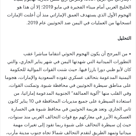
الخليج العربي أمام ميناء الفجيرة في مايو 2019؛ إلا أن هذا هو
الهجوم الأول الذي يستهدف العمق الإماراتي منذ أن أعلنت الإمارات
انسحابها من العمليات في اليمن ضد الحوثيين عام 2019.
التحليل
• من المرجح أن يكون الهجوم الحوثي انتقاما مباشرا عقب
التطورات الميدانية التي شهدتها اليمن في شهر يناير الجاري، والتي
كان لأبو ظبي دورا بارزا فيها. حيث شنت القوات الموالية للحكومة
اليمنية المدعومة بتحالف عسكري تقوده السعودية والإمارات، هجوما
على مناطق سيطرة الحوثيين في محافظة شبوة. وتمكنت القوات،
وفي القلب منها “ألوية العمالقة” الجنوبية المدعومة إماراتيا، من
استعادة السيطرة على جميع مديريات المحافظة في 10 يناير كانون
ثاني الجاري. وتعد هزيمة الحوثيين في محافظ شبوة هي الخسارة
العسكرية الأبرز في معاركهم مع قوات التحالف العربي منذ سنوات،
حيث إن سيطرة التحالف على شبوة ربما تقود إلى تغيرات مهمة
ميدانيا وتمهد الطريق لتقدم التحالف شمالا تجاه جنوب مدينة مأرب،