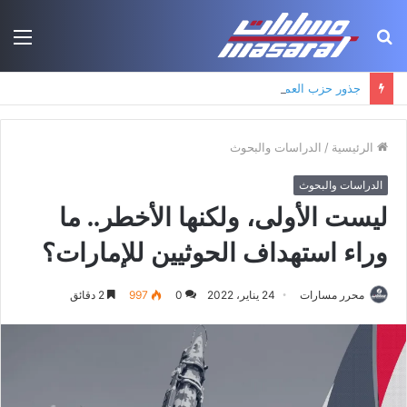
بحث
الق
عن
جذور حزب العمال الكردستاني: التكوين الأيديولوجي، البنية الاجتماعية، ومسارات النفوذ
الرئيسية
/
الدراسات والبحوث
الدراسات والبحوث
ليست الأولى، ولكنها الأخطر.. ما
وراء استهداف الحوثيين للإمارات؟
محرر مسارات
24 يناير، 2022
0
997
2 دقائق