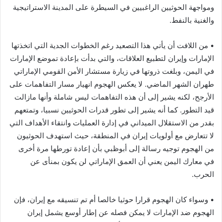
ومواجهة الحوثيين الراغبيين في السيطرة على المدينة الاستراتيجية
والغنية بالنفط.
• من اللافت أن يأتي هذا التصعيد رغم الخطوات الجدية التي اتخذتها
الإمارات وإيران لتطبيع العلاقات، والتي بدأت بإعادة تموضع الإمارات
في اليمن، وبلغت ذروتها في زيارة مستشار الأمن القومي الإماراتي
طهران الشهر الماضي. لا يعكس الهجوم انهيار مسار التفاهمات على
الأرجح، لكنه يشير إلى أن هذه التفاهمات ليس شاملة وأنها مازالت
قيد التطور. كما أنه يشير إلى تطور قدرات الحوثيين نسبيا، وتمتعهم
بقدر من الاستقلال الميداني في إدارة العمليات وانتقاء الأهداف التي
لا تتعارض مع أولويات إيران في المنطقة، حيث استهدف الحوثيون
من الهجوم توجيه رسالة إلى أبوظبي بأن إعادة تورطها مرة أخرى
في معارك اليمن يعني أن العمق الإماراتي لن يكون بمنأى عن
الحرب.
• وسواء كان الهجوم قرارا حوثيا خالصا أم تم تنسيقه مع إيران، فإن
الهجوم ضد الإمارات لا يمكن فصله عن إطار أوسع يشمل إيران