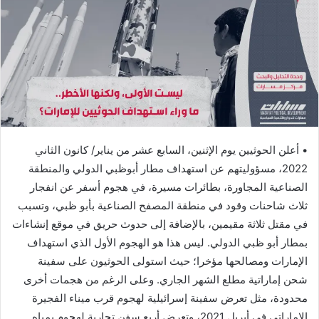
• أعلن الحوثيين يوم الإثنين، السابع عشر من يناير/ كانون الثاني
2022، مسؤوليتهم عن استهداف مطار أبوظبي الدولي والمنطقة
الصناعية المجاورة، بطائرات مسيرة، في هجوم أسفر عن انفجار
ثلاث شاحنات وقود في منطقة المصفح الصناعية بأبو ظبي، وتسبب
في مقتل ثلاثة مقيمين، بالإضافة إلى حدوث حريق في موقع إنشاءات
بمطار أبو ظبي الدولي. ليس هذا هو الهجوم الأول الذي استهداف
الإمارات ومصالحها مؤخرا؛ حيث استولى الحوثيون على سفينة
شحن إماراتية مطلع الشهر الجاري. وعلى الرغم من هجمات أخرى
محدودة، مثل تعرض سفينة إسرائيلية لهجوم قرب ميناء الفجيرة
الإماراتي في أبريل 2021، وتعرض أربع سفن تجارية لهجوم بمياه