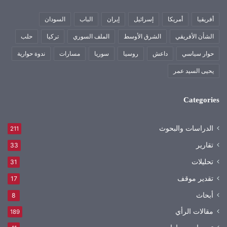
أفريقيا
أمريكا
إسرائيل
إيران
الباب
السودان
الشأن الأفريقي
الشرق الأوسط
الملف السوري
تركيا
حلب
حوار سياسي
داعش
روسيا
سوريا
مسارات
ندوة حوارية
يحيى السيد عمر
Categories
الدراسات والبحوث
211
تقارير
33
تحليلات
31
تقدير موقف
17
أبحاث
8
مقالات الرأي
189