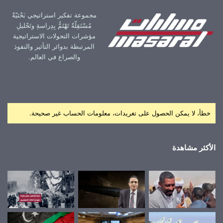
مجموعة تفكير استراتيجي بَحْثيّةٌ
مُسْتَقِلّةٌ تَهْتَمُّ بِدِراسةِ وتَحْليلِ
مؤشرات التحولات الاستراتيجية
المرتبطة بدوائر التأثير والنفوذ
والصراع في العالم.
خطأ، لا يمكن الحصول على تغريدات، معلومات الحساب غير صحيحة.
الأكثر مشاهدة