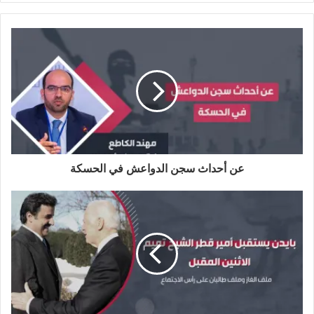
س
و
ي
و
ي
ت
ق
س
ي
ن
ق
ع
ب
ت
ك
ر
ا
و
ر
د
ا
ل
ك
إ
م
و
ن
ي
ب
عن أحداث سجن الدواعش في الحسكة