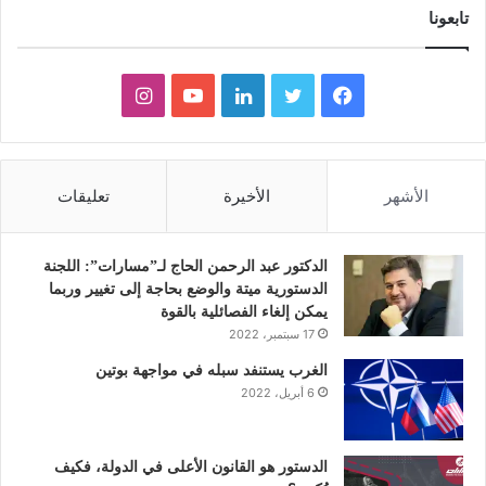
تابعونا
ف
ت
ل
ي
ا
ي
و
ي
و
ن
س
ي
ن
ت
س
الأشهر
الأخيرة
تعليقات
ب
ت
ك
ي
ت
و
ر
د
و
ق
الدكتور عبد الرحمن الحاج لـ”مسارات”: اللجنة
الدستورية ميتة والوضع بحاجة إلى تغيير وربما
ك
إ
ب
ر
يمكن إلغاء الفصائلية بالقوة
17 سبتمبر، 2022
ن
ا
الغرب يستنفد سبله في مواجهة بوتين
6 أبريل، 2022
م
الدستور هو القانون الأعلى في الدولة، فكيف