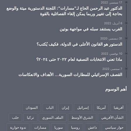
17 سبتمبر، 2022
الدكتور عبد الرحمن الحاج لـ”مسارات”: اللجنة الدستورية ميتة والوضع
بحاجة إلى تغيير وربما يمكن إلغاء الفصائلية بالقوة
6 أبريل، 2022
الغرب يستنفد سبله في مواجهة بوتين
31 ديسمبر، 2020
الدستور هو القانون الأعلى في الدولة، فكيف يُكتب؟
10 نوفمبر، 2022
ماذا تعني الانتخابات النصفية لعام ٢٠٢٢ حتى ٢٠٢٤؟
7 سبتمبر، 2022
القصف الإسرائيلي للمطارات السورية… الأهداف والانعكاسات
أهم الوسوم
أفريقيا
أمريكا
إسرائيل
إيران
الباب
السودان
الشأن الأفريقي
الشرق الأوسط
الملف السوري
تركيا
حلب
حوار سياسي
داعش
روسيا
سوريا
مسارات
ندوة حوارية