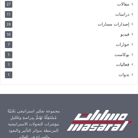
مقالات
27
دراسات
11
إصدارات مسارات
26
فيديو
16
حوارات
7
بوكاست
1
فعاليات
1
ندوات
1
مجموعة تفكير استراتيجي بَحْثيّةٌ
مُسْتَقِلّةٌ تَهْتَمُّ بِدِراسةِ وتَحْليلِ
مؤشرات التحولات الاستراتيجية
المرتبطة بدوائر التأثير والنفوذ
والصراع في العالم.