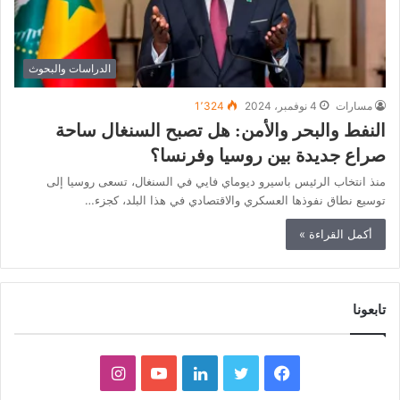
الدراسات والبحوث
مسارات
4 نوفمبر، 2024
1٬324
النفط والبحر والأمن: هل تصبح السنغال ساحة
صراع جديدة بين روسيا وفرنسا؟
منذ انتخاب الرئيس باسيرو ديوماي فايي في السنغال، تسعى روسيا إلى
توسيع نطاق نفوذها العسكري والاقتصادي في هذا البلد، كجزء…
أكمل القراءة »
تابعونا
ف
ت
ل
ي
ا