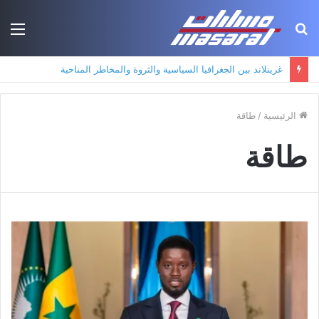
بحث
الق
عن
غرينلاند بين الجغرافيا السياسية والثروة والمخاطر المناخية
الرئيسية
/
طاقة
طاقة