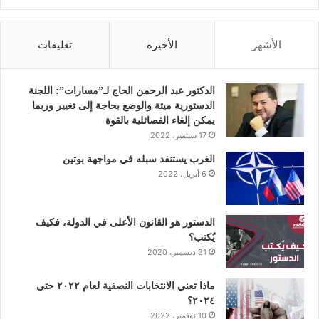
ي
و
ي
و
ن
س
ي
ن
ت
س
الأشهر
الأخيرة
تعليقات
ب
ت
ك
ي
ت
و
ر
د
و
ق
الدكتور عبد الرحمن الحاج لـ”مسارات”: اللجنة
الدستورية ميتة والوضع بحاجة إلى تغيير وربما
ك
إ
ب
ر
يمكن إلغاء الفصائلية بالقوة
17 سبتمبر، 2022
ن
ا
الغرب يستنفد سبله في مواجهة بوتين
6 أبريل، 2022
م
الدستور هو القانون الأعلى في الدولة، فكيف
يُكتب؟
31 ديسمبر، 2020
ماذا تعني الانتخابات النصفية لعام ٢٠٢٢ حتى
٢٠٢٤؟
10 نوفمبر، 2022