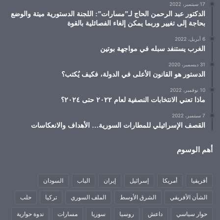
17 سبتمبر، 2022
الدكتور عبد الرحمن الحاج لـ”مسارات”: اللجنة الدستورية ميتة والوضع
بحاجة إلى تغيير وربما يمكن إلغاء الفصائلية بالقوة
6 أبريل، 2022
الغرب يستنفد سبله في مواجهة بوتين
31 ديسمبر، 2020
الدستور هو القانون الأعلى في الدولة، فكيف يُكتب؟
10 نوفمبر، 2022
ماذا تعني الانتخابات النصفية لعام ٢٠٢٢ حتى ٢٠٢٤؟
7 سبتمبر، 2022
القصف الإسرائيلي للمطارات السورية… الأهداف والانعكاسات
أهم الوسوم
أفريقيا
أمريكا
إسرائيل
إيران
الباب
السودان
الشأن الأفريقي
الشرق الأوسط
الملف السوري
تركيا
حلب
حوار سياسي
داعش
روسيا
سوريا
مسارات
ندوة حوارية