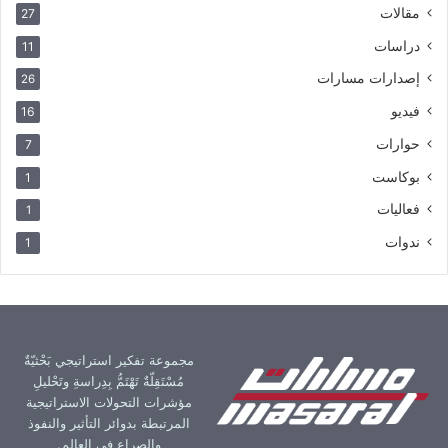
مقالات
27
دراسات
11
إصدارات مسارات
26
فيديو
16
حوارات
7
بوكاست
1
فعاليات
1
ندوات
1
مجموعة تفكير استراتيجي بَحْثيّةٌ
مُسْتَقِلّةٌ تَهْتَمُّ بِدِراسةِ وتَحْليلِ
مؤشرات التحولات الاستراتيجية
المرتبطة بدوائر التأثير والنفوذ
والصراع في العالم.