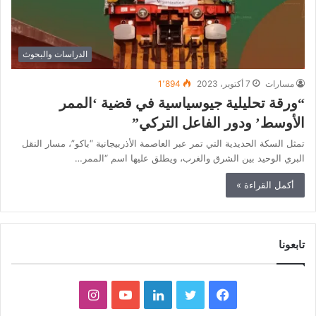
الدراسات والبحوث
مسارات
7 أكتوبر، 2023
1٬894
“ورقة تحليلية جيوسياسية في قضية ‘الممر
الأوسط’ ودور الفاعل التركي”
تمثل السكة الحديدية التي تمر عبر العاصمة الأذربيجانية “باكو”، مسار النقل
البري الوحيد بين الشرق والغرب، ويطلق عليها اسم “الممر…
أكمل القراءة »
تابعونا
ف
ت
ل
ي
ا