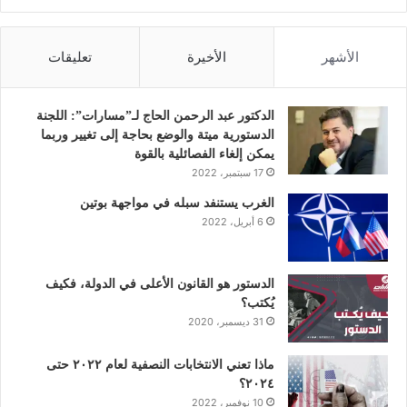
ي
و
ي
و
ن
س
ي
ن
ت
س
الأشهر
الأخيرة
تعليقات
ب
ت
ك
ي
ت
و
ر
د
و
ق
الدكتور عبد الرحمن الحاج لـ”مسارات”: اللجنة
الدستورية ميتة والوضع بحاجة إلى تغيير وربما
ك
إ
ب
ر
يمكن إلغاء الفصائلية بالقوة
17 سبتمبر، 2022
ن
ا
الغرب يستنفد سبله في مواجهة بوتين
6 أبريل، 2022
م
الدستور هو القانون الأعلى في الدولة، فكيف
يُكتب؟
31 ديسمبر، 2020
ماذا تعني الانتخابات النصفية لعام ٢٠٢٢ حتى
٢٠٢٤؟
10 نوفمبر، 2022