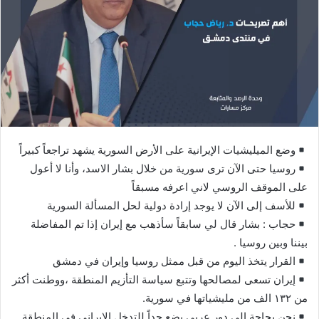
وضع الميليشيات الإيرانية على الأرض السورية يشهد تراجعاً كبيراً
روسيا حتى الآن ترى سورية من خلال بشار الاسد، وأنا لا أعول
على الموقف الروسي لاني اعرفه مسبقاً
للأسف إلى الآن لا يوجد إرادة دولية لحل المسألة السورية
حجاب : بشار قال لي سابقاً سأذهب مع إيران إذا تم المفاضلة
بيننا وبين روسيا .
القرار يتخذ اليوم من قبل ممثل روسيا وإيران في دمشق
إيران تسعى لمصالحها وتتبع سياسة التأزيم المنطقة ،ووطنت أكثر
من ١٣٢ الف من مليشياتها في سورية.
نحن بحاجة إلى دور عربي يضع حداً للتدخل الإيراني في المنطقة.