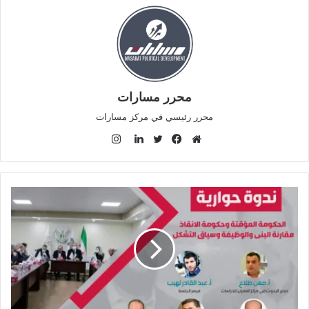
محرر مسارات
محرر رئيسي في مركز مسارات
ا
ن
م
ف
ت
ل
س
و
ي
و
ي
ت
ق
س
ي
ن
ق
ع
ب
ت
ك
ر
ا
و
ر
د
ا
ل
ك
إ
م
و
ن
ي
ب