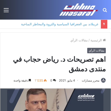
بحث
الق
عن
غرينلاند بين الجغرافيا السياسية والثروة والمخاطر المناخية
الرئيسية
/
مقالات الرأي
مقالات الرأي
اهم تصريحات د. رياض حجاب في
منتدى دمشق
محرر مسارات
4 مايو، 2021
0
1٬035
دقيقة واحدة