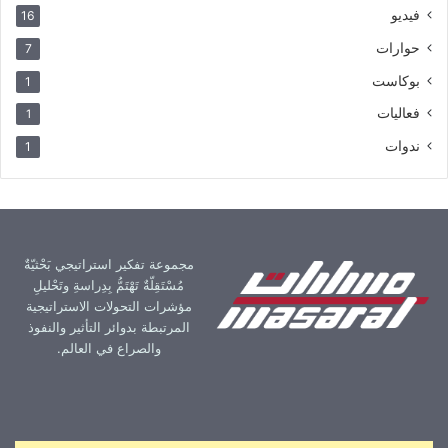
فيديو
16
حوارات
7
بوكاست
1
فعاليات
1
ندوات
1
مجموعة تفكير استراتيجي بَحْثيّةٌ
مُسْتَقِلّةٌ تَهْتَمُّ بِدِراسةِ وتَحْليلِ
مؤشرات التحولات الاستراتيجية
المرتبطة بدوائر التأثير والنفوذ
والصراع في العالم.