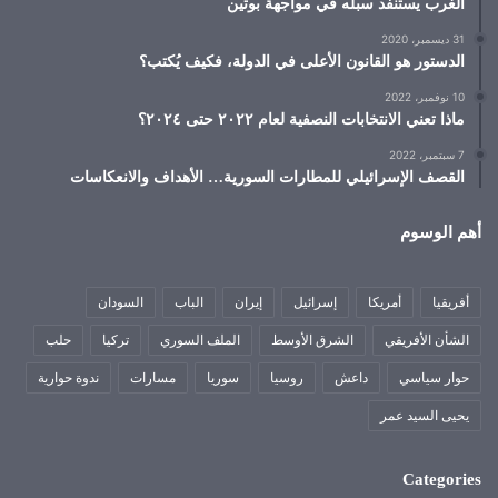
الغرب يستنفد سبله في مواجهة بوتين
31 ديسمبر، 2020
الدستور هو القانون الأعلى في الدولة، فكيف يُكتب؟
10 نوفمبر، 2022
ماذا تعني الانتخابات النصفية لعام ٢٠٢٢ حتى ٢٠٢٤؟
7 سبتمبر، 2022
القصف الإسرائيلي للمطارات السورية… الأهداف والانعكاسات
أهم الوسوم
أفريقيا
أمريكا
إسرائيل
إيران
الباب
السودان
الشأن الأفريقي
الشرق الأوسط
الملف السوري
تركيا
حلب
حوار سياسي
داعش
روسيا
سوريا
مسارات
ندوة حوارية
يحيى السيد عمر
Categories