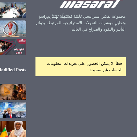
مجموعة تفكير استراتيجي بَحْثيّةٌ مُسْتَقِلّةٌ تَهْتَمُّ بِدِراسةِ
وتَحْليلِ مؤشرات التحولات الاستراتيجية المرتبطة بدوائر
التأثير والنفوذ والصراع في العالم.
خطأ، لا يمكن الحصول على تغريدات، معلومات
الحساب غير صحيحة.
odified Posts