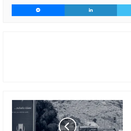
تويتر
لينكدإن
ماسنجر