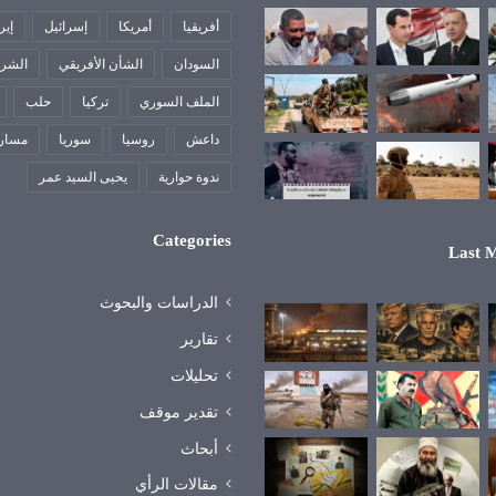
أفريقيا
أمريكا
إسرائيل
إير
السودان
الشأن الأفريقي
الشرق
الملف السوري
تركيا
حلب
داعش
روسيا
سوريا
مسار
ندوة حوارية
يحيى السيد عمر
Categories
Last M
الدراسات والبحوث
تقارير
تحليلات
تقدير موقف
أبحاث
مقالات الرأي