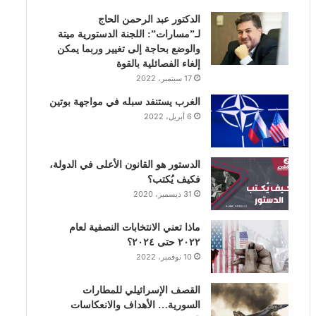
الدكتور عبد الرحمن الحاج
ك
إ
ب
ر
لـ”مسارات”: اللجنة الدستورية ميتة
والوضع بحاجة إلى تغيير وربما يمكن
ن
ا
إلغاء الفصائلية بالقوة
17 سبتمبر، 2022
م
الغرب يستنفد سبله في مواجهة بوتين
6 أبريل، 2022
الدستور هو القانون الأعلى في الدولة،
فكيف يُكتب؟
31 ديسمبر، 2020
ماذا تعني الانتخابات النصفية لعام
٢٠٢٢ حتى ٢٠٢٤؟
10 نوفمبر، 2022
القصف الإسرائيلي للمطارات
السورية… الأهداف والانعكاسات