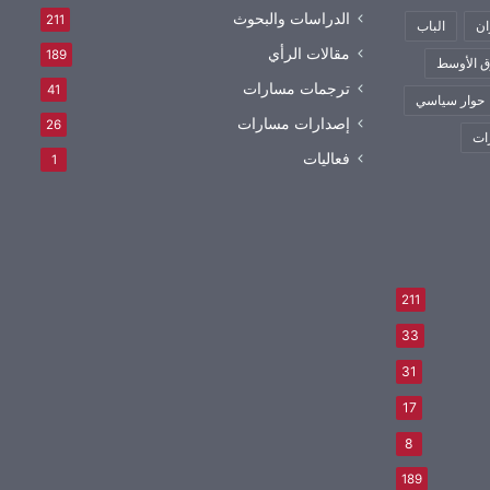
الدراسات والبحوث
211
ان
الباب
مقالات الرأي
189
 الأوسط
ترجمات مسارات
41
حوار سياسي
إصدارات مسارات
26
ات
فعاليات
1
211
33
31
17
8
189