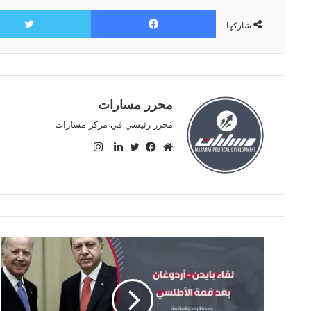
فيسبوك
شاركها
محرر مسارات
محرر رئيسي في مركز مسارات
ا
ن
م
ف
ت
ل
س
و
ي
و
ي
ت
ق
س
ي
ن
ق
ع
ب
ت
ك
ر
ا
و
ر
د
ا
ل
ك
إ
م
و
ن
ي
ب