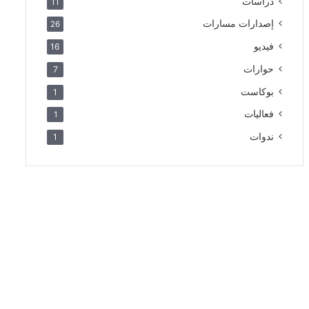
دراسات
11
إصدارات مسارات
26
فيديو
16
حوارات
7
بوكاست
1
فعاليات
1
ندوات
1