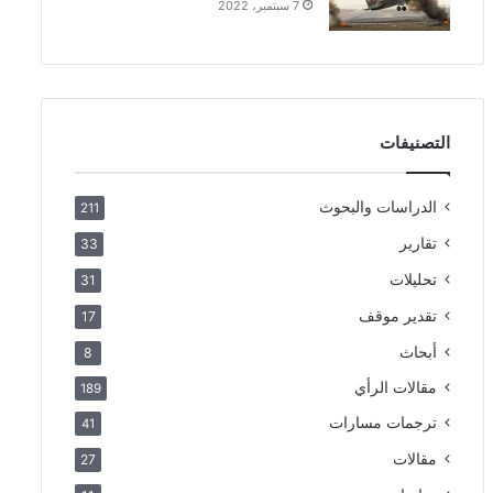
7 سبتمبر، 2022
التصنيفات
الدراسات والبحوث
211
تقارير
33
تحليلات
31
تقدير موقف
17
أبحاث
8
مقالات الرأي
189
ترجمات مسارات
41
مقالات
27