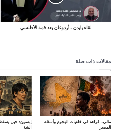
لقاء بايدن - أردوغان بعد قمة الأطلسي
مقالات ذات صلة
مالي.. قراءة في خلفيات الهجوم وأسئلة
إبستين: حين يسقط ق
المصير
البنية