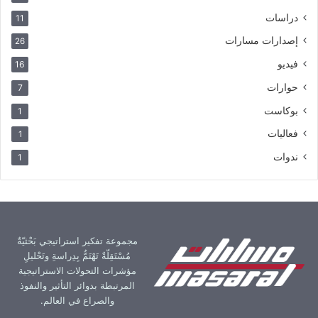
دراسات
11
إصدارات مسارات
26
فيديو
16
حوارات
7
بوكاست
1
فعاليات
1
ندوات
1
مجموعة تفكير استراتيجي بَحْثيّةٌ
مُسْتَقِلّةٌ تَهْتَمُّ بِدِراسةِ وتَحْليلِ
مؤشرات التحولات الاستراتيجية
المرتبطة بدوائر التأثير والنفوذ
والصراع في العالم.