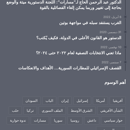
الدكتور عبد الرحمن الحاج لـ”مسارات”: اللجنة الدستورية ميتة والوضع
بحاجة إلى تغيير وربما يمكن إلغاء الفصائلية بالقوة
6 أبريل، 2022
الغرب يستنفد سبله في مواجهة بوتين
31 ديسمبر، 2020
الدستور هو القانون الأعلى في الدولة، فكيف يُكتب؟
10 نوفمبر، 2022
ماذا تعني الانتخابات النصفية لعام ٢٠٢٢ حتى ٢٠٢٤؟
7 سبتمبر، 2022
القصف الإسرائيلي للمطارات السورية… الأهداف والانعكاسات
أهم الوسوم
أفريقيا
أمريكا
إسرائيل
إيران
الباب
السودان
الشأن الأفريقي
الشرق الأوسط
الملف السوري
تركيا
حلب
حوار سياسي
داعش
روسيا
سوريا
مسارات
ندوة حوارية