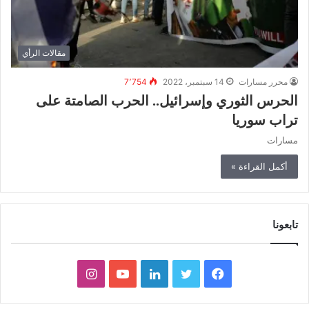
مقالات الرأي
محرر مسارات
14 سبتمبر، 2022
7٬754
الحرس الثوري وإسرائيل.. الحرب الصامتة على
تراب سوريا
مسارات
أكمل القراءة »
تابعونا
ف
ت
ل
ي
ا
ي
و
ي
و
ن