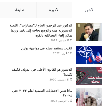
س
ي
ن
ت
س
الأشهر
الأخيرة
تعليقات
ب
ت
ك
ي
ت
و
ر
د
و
ق
الدكتور عبد الرحمن الحاج لـ”مسارات”: اللجنة
الدستورية ميتة والوضع بحاجة إلى تغيير وربما
ك
إ
ب
ر
يمكن إلغاء الفصائلية بالقوة
17 سبتمبر، 2022
ن
ا
الغرب يستنفد سبله في مواجهة بوتين
6 أبريل، 2022
م
الدستور هو القانون الأعلى في الدولة، فكيف
يُكتب؟
31 ديسمبر، 2020
ماذا تعني الانتخابات النصفية لعام ٢٠٢٢ حتى
٢٠٢٤؟
10 نوفمبر، 2022