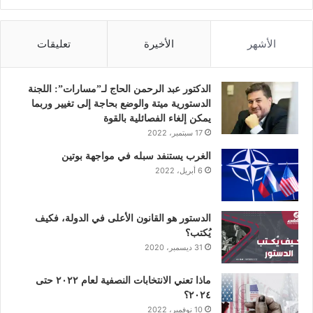
ي
و
ي
و
ن
س
ي
ن
ت
س
الأشهر
الأخيرة
تعليقات
ب
ت
ك
ي
ت
و
ر
د
و
ق
الدكتور عبد الرحمن الحاج لـ”مسارات”: اللجنة
الدستورية ميتة والوضع بحاجة إلى تغيير وربما
ك
إ
ب
ر
يمكن إلغاء الفصائلية بالقوة
17 سبتمبر، 2022
ن
ا
الغرب يستنفد سبله في مواجهة بوتين
6 أبريل، 2022
م
الدستور هو القانون الأعلى في الدولة، فكيف
يُكتب؟
31 ديسمبر، 2020
ماذا تعني الانتخابات النصفية لعام ٢٠٢٢ حتى
٢٠٢٤؟
10 نوفمبر، 2022