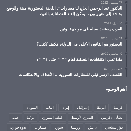
17 سبتمبر، 2022
الدكتور عبد الرحمن الحاج لـ”مسارات”: اللجنة الدستورية ميتة والوضع
بحاجة إلى تغيير وربما يمكن إلغاء الفصائلية بالقوة
6 أبريل، 2022
الغرب يستنفد سبله في مواجهة بوتين
31 ديسمبر، 2020
الدستور هو القانون الأعلى في الدولة، فكيف يُكتب؟
10 نوفمبر، 2022
ماذا تعني الانتخابات النصفية لعام ٢٠٢٢ حتى ٢٠٢٤؟
7 سبتمبر، 2022
القصف الإسرائيلي للمطارات السورية… الأهداف والانعكاسات
أهم الوسوم
أفريقيا
أمريكا
إسرائيل
إيران
الباب
السودان
الشأن الأفريقي
الشرق الأوسط
الملف السوري
تركيا
حلب
حوار سياسي
داعش
روسيا
سوريا
مسارات
ندوة حوارية