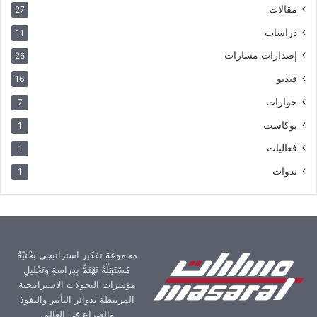
مقالات
27
دراسات
11
إصدارات مسارات
26
فيديو
16
حوارات
7
بوكاست
1
فعاليات
1
ندوات
1
مجموعة تفكير استراتيجي بَحْثيّةٌ
مُسْتَقِلّةٌ تَهْتَمُّ بِدِراسةِ وتَحْليلِ
مؤشرات التحولات الاستراتيجية
المرتبطة بدوائر التأثير والنفوذ
والصراع في العالم.