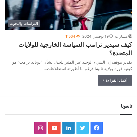
الدراسات والبحوث
مسارات
19 نوفمبر، 2024
1٬564
كيف سيدير ترامب السياسة الخارجية للولايات
المتحدة؟
تقدير موقف إن الشيء الوحيد غير المثير للجدل بشأن “دونالد ترامب” هو
كيفية فوزه بولاية ثانية؛ فرغم ما أظهرته استطلاعات…
أكمل القراءة »
تابعونا
ف
ت
ل
ي
ا