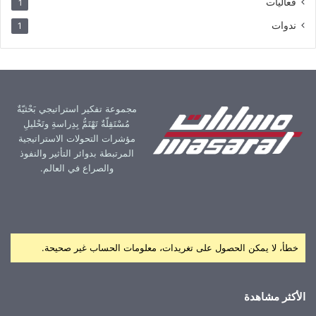
فعاليات
1
ندوات
1
مجموعة تفكير استراتيجي بَحْثيّةٌ
مُسْتَقِلّةٌ تَهْتَمُّ بِدِراسةِ وتَحْليلِ
مؤشرات التحولات الاستراتيجية
المرتبطة بدوائر التأثير والنفوذ
والصراع في العالم.
خطأ، لا يمكن الحصول على تغريدات، معلومات الحساب غير صحيحة.
الأكثر مشاهدة