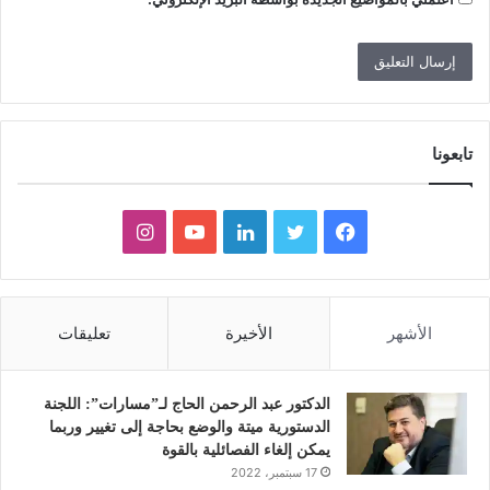
تابعونا
ف
ت
ل
ي
ا
ي
و
ي
و
ن
س
ي
ن
ت
س
الأشهر
الأخيرة
تعليقات
ب
ت
ك
ي
ت
و
ر
د
و
ق
الدكتور عبد الرحمن الحاج لـ”مسارات”: اللجنة
الدستورية ميتة والوضع بحاجة إلى تغيير وربما
ك
إ
ب
ر
يمكن إلغاء الفصائلية بالقوة
17 سبتمبر، 2022