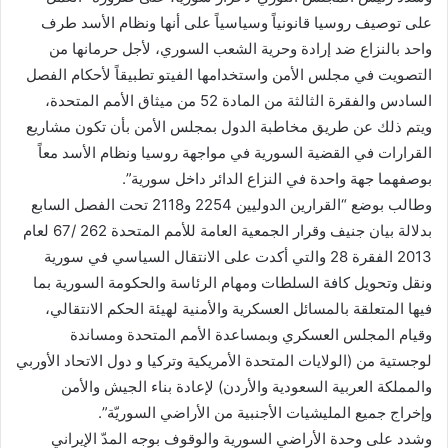
على توصيف روسيا قانونياً وسياسياً على أنها ونظام الأسد طرف
واحد بالنزاع ضد إرادة وحرية الشعب السوري، لأجل حرمانها من
التصويت في مجلس الأمن واستخدامها الفيتو تطبيقاً لأحكام الفصل
السادس والفقرة الثالثة من المادة 52 من ميثاق الأمم المتحدة،
ويتم ذلك عن طريق مخاطبة الدول بمجلس الأمن بأن تكون مشاريع
القرارات في القضية السورية في مواجهة روسيا ونظام الأسد معاً
بوصفهما جهة واحدة في النزاع الدائر داخل سورية”.
وطالب بوضع “القرارين الدوليين 2254 و2118 تحت الفصل السابع
بدلالة بيان جنيف وقرار الجمعية العامة للأمم المتحدة 262 /67 لعام
2013 الفقرة 28 والتي أكدت على الانتقال السياسي في سورية
ونقل وتحويل كافة السلطات ومهام الرئاسة والحكومة السورية بما
فيها المتعلقة بالمسائل العسكرية والأمنية لهيئة الحكم الانتقالي،
وقيام المجلس العسكري وبمساعدة الأمم المتحدة ومساندة
لوجستية من (الولايات المتحدة الأمريكية وتركيا و دول الاتحاد الأوربي
والمملكة العربية السعودية والأردن) لإعادة بناء الجيش والأمن
وإخراج جميع المليشيات الأجنبية من الأراضي السوريّة”.
وشدد على وحدة الأراضي السورية والوقوف بوجه المدّ الإيراني