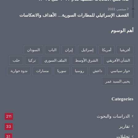
7 سبتمبر، 2022
القصف الإسرائيلي للمطارات السورية… الأهداف والانعكاسات
أهم الوسوم
أفريقيا
أمريكا
إسرائيل
إيران
الباب
السودان
الشأن الأفريقي
الشرق الأوسط
الملف السوري
تركيا
حلب
حوار سياسي
داعش
روسيا
سوريا
مسارات
ندوة حوارية
يحيى السيد عمر
Categories
الدراسات والبحوث
211
تقارير
33
تحليلات
31