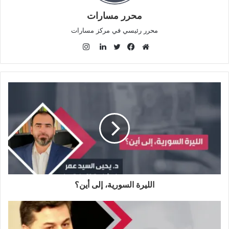
محرر مسارات
محرر رئيسي في مركز مسارات
ا
ن
م
ف
ت
ل
س
و
ي
و
ي
ت
ق
س
ي
ن
ق
ع
ب
ت
ك
ر
ا
و
ر
د
ا
ل
ك
إ
م
و
ن
ي
ب
الليرة السورية، إلى أين؟